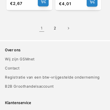
Normale
€2,67
Normale
€4,01
prijs
prijs
1
2
Over ons
Wij zijn GSMnet
Contact
Registratie van een btw-vrijgestelde onderneming
B2B Groothandelsaccount
Klantenservice