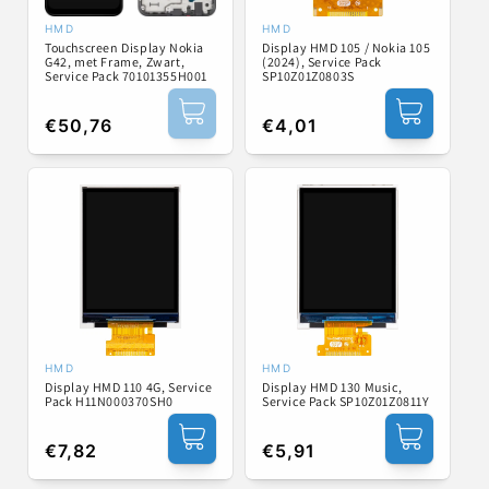
HMD
HMD
Verkoper:
Verkoper:
Touchscreen Display Nokia
Display HMD 105 / Nokia 105
G42, met Frame, Zwart,
(2024), Service Pack
Service Pack 70101355H001
SP10Z01Z0803S
Normale
€50,76
Normale
€4,01
prijs
prijs
HMD
HMD
Verkoper:
Verkoper:
Display HMD 110 4G, Service
Display HMD 130 Music,
Pack H11N000370SH0
Service Pack SP10Z01Z0811Y
Normale
€7,82
Normale
€5,91
prijs
prijs