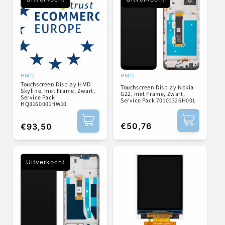
HMD
HMD
Verkoper:
Verkoper:
Touchscreen Display HMD
Touchscreen Display Nokia
Skyline, met Frame, Zwart,
G22, met Frame, Zwart,
Service Pack
Service Pack 70101326H001
HQ3160001HW10
Normale
€50,76
Normale
€93,50
prijs
prijs
Uitverkocht