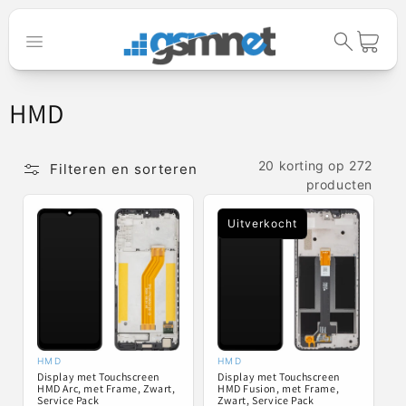
Meteen naar
de content
Winkelwage
C
HMD
o
l
20 korting op 272
Filteren en sorteren
producten
l
e
Uitverkocht
c
t
i
e
HMD
HMD
Verkoper:
Verkoper:
:
Display met Touchscreen
Display met Touchscreen
HMD Arc, met Frame, Zwart,
HMD Fusion, met Frame,
Service Pack
Zwart, Service Pack