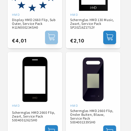
HMD
HMD
Verkoper:
Verkoper:
Display HMD 2660 Flip, Sub
Schermglas HMD 130 Music,
Outer, Service Pack
Zwart, Service Pack
H11N000234SH0
SP20Z16Z1752Y
Normale
€4,01
Normale
€2,10
prijs
prijs
HMD
HMD
Verkoper:
Verkoper:
Schermglas HMD 2660 Flip,
Schermglas HMD 2660 Flip,
Onder Buiten, Blauw,
Zwart, Service Pack
Service Pack
5004001262SH0
5004001339SH0