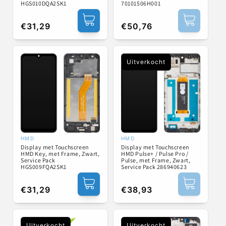
HGS010DQA2SK1
70101506H001
Normale
€31,29
Normale
€50,76
prijs
prijs
Uitverkocht
HMD
HMD
Verkoper:
Verkoper:
Display met Touchscreen
Display met Touchscreen
HMD Key, met Frame, Zwart,
HMD Pulse+ / Pulse Pro /
Service Pack
Pulse, met Frame, Zwart,
HGS009FQA2SK1
Service Pack 286940623
Normale
€31,29
Normale
€38,93
prijs
prijs
Uitverkocht
Uitverkocht