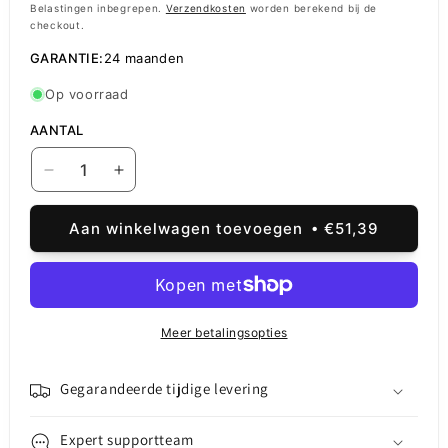
prijs
Belastingen inbegrepen.
Verzendkosten
worden berekend bij de
checkout.
GARANTIE:
24 maanden
Op voorraad
AANTAL
Aantal
Aantal
verlagen
verhogen
voor
voor
Aan winkelwagen toevoegen
€51,39
Externe
Externe
Batterij
Batterij
UGREEN
UGREEN
PB205,
PB205,
25000mAh,
25000mAh,
Meer betalingsopties
145W,
145W,
QC
QC
+
+
Gegarandeerde tijdige levering
PD,
PD,
1
1
Expert supportteam