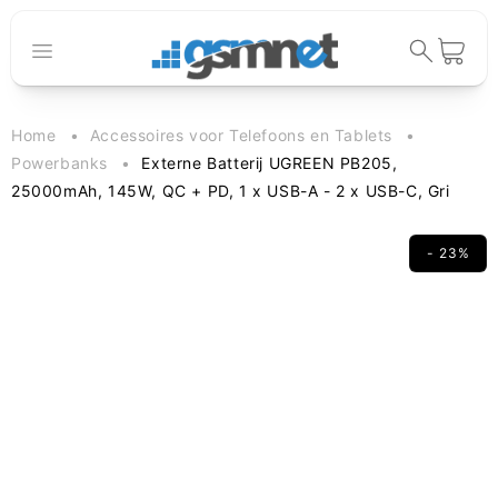
Meteen naar
de content
Winkelwage
Home
Accessoires voor Telefoons en Tablets
Powerbanks
Externe Batterij UGREEN PB205,
25000mAh, 145W, QC + PD, 1 x USB-A - 2 x USB-C, Gri
- 23%
 direct naar
oductinformatie