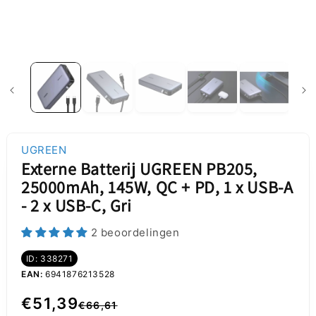
UGREEN
Externe Batterij UGREEN PB205,
25000mAh, 145W, QC + PD, 1 x USB-A
- 2 x USB-C, Gri
2 beoordelingen
ID: 338271
EAN:
6941876213528
Normale
Aanbiedingsprijs
€51,39
€66,61