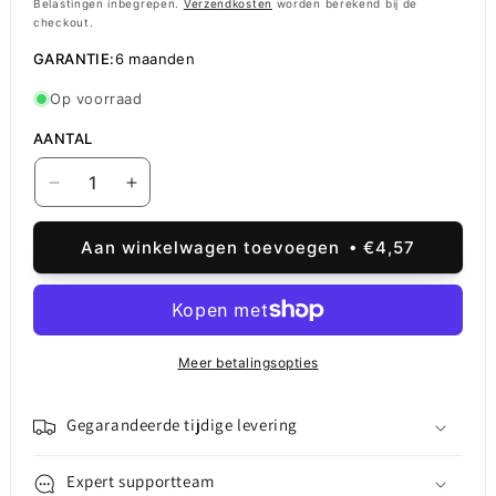
prijs
Belastingen inbegrepen.
Verzendkosten
worden berekend bij de
checkout.
GARANTIE:
6 maanden
Op voorraad
AANTAL
Aantal
Aantal
verlagen
verhogen
voor
voor
Aan winkelwagen toevoegen
€4,57
Kit
Kit
Lijm
Lijm
Batterij
Batterij
Cover
Cover
Samsung
Samsung
Meer betalingsopties
Galaxy
Galaxy
S24
S24
Ultra
Ultra
Gegarandeerde tijdige levering
S928,
S928,
Service
Service
Expert supportteam
Pack
Pack