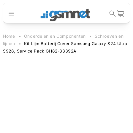
Meteen naar
de content
Winkelwage
Home
Onderdelen en Componenten
Schroeven en
lijmen
Kit Lijm Batterij Cover Samsung Galaxy S24 Ultra
S928, Service Pack GH82-33392A
 direct naar
oductinformatie