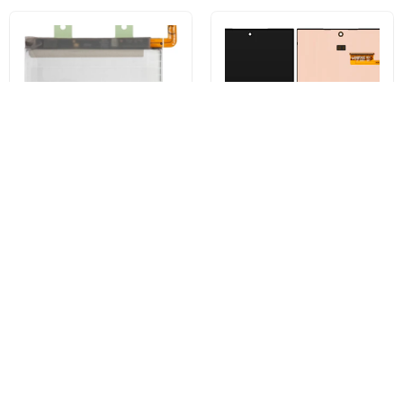
Accu Samsung Galaxy S24 Ultra
Samsung Galaxy S24 Ultra S928
S928, EB-BS928ABY, Service
Touchscreen Display, Service
Pack GH82-33387A
Pack GH82-3333385A
€165,88
€26,31
€162,07
€29,93
Nu kopen
Nu kopen