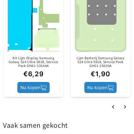
0
Origineel onderdeel /
Bevat lijm en schroeven.
0
gelanceerd op de
0
markt alleen via
Informatie over de
officiële kanalen. Het
Schrijf een beoordeling
inhoud
is vervaardigd door
de fabrikant van het
mobiele apparaat.
Sort by
Kit Lijm Display Samsung
Lijm Batterij Samsung Galaxy
Galaxy S24 Ultra S928, Service
S24 Ultra S928, Service Pack
Pack GH82-33544A
GH02-25600A
€6,29
€1,90
Productstatus
Service Pack
Denys Haikov
(Poland)
Szybka dostawa, bardzo dobra jakość zakupionej
Nu kopen
Nu kopen
czenszczi.
Vaak samen gekocht