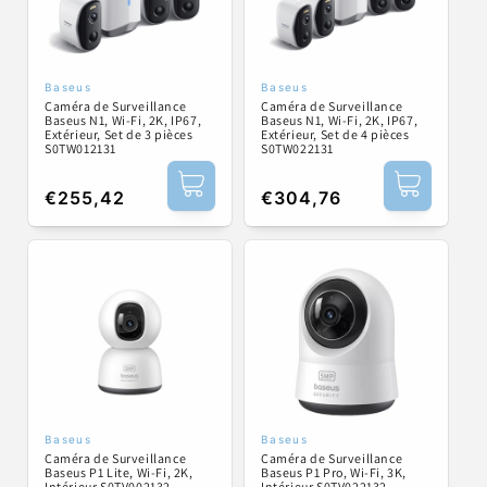
Baseus
Baseus
Fournisseur :
Fournisseur :
Caméra de Surveillance
Caméra de Surveillance
Baseus N1, Wi-Fi, 2K, IP67,
Baseus N1, Wi-Fi, 2K, IP67,
Extérieur, Set de 3 pièces
Extérieur, Set de 4 pièces
S0TW012131
S0TW022131
Prix
€255,42
Prix
€304,76
habituel
habituel
Baseus
Baseus
Fournisseur :
Fournisseur :
Caméra de Surveillance
Caméra de Surveillance
Baseus P1 Lite, Wi-Fi, 2K,
Baseus P1 Pro, Wi-Fi, 3K,
Intérieur S0TV002132
Intérieur S0TV022132