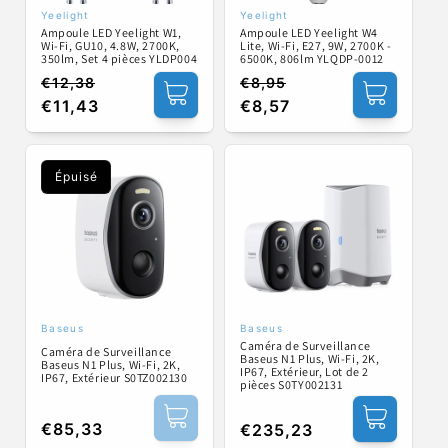
Yeelight
Yeelight
Fournisseur :
Fournisseur :
Ampoule LED Yeelight W1,
Ampoule LED Yeelight W4
Wi-Fi, GU10, 4.8W, 2700K,
Lite, Wi-Fi, E27, 9W, 2700K -
350lm, Set 4 pièces YLDP004
6500K, 806lm YLQDP-0012
€12,38
€8,95
Prix
Prix
Prix
Prix
€11,43
€8,57
habituel
promotionnel
habituel
promotionnel
Épuisé
Baseus
Baseus
Fournisseur :
Fournisseur :
Caméra de Surveillance
Caméra de Surveillance
Baseus N1 Plus, Wi-Fi, 2K,
Baseus N1 Plus, Wi-Fi, 2K,
IP67, Extérieur, Lot de 2
IP67, Extérieur S0TZ002130
pièces S0TY002131
Prix
€85,33
Prix
€235,23