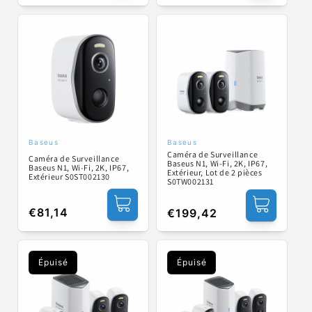
habituel
habituel
Baseus
Baseus
Fournisseur :
Fournisseur :
Caméra de Surveillance
Caméra de Surveillance
Baseus N1, Wi-Fi, 2K, IP67,
Baseus N1, Wi-Fi, 2K, IP67,
Extérieur, Lot de 2 pièces
Extérieur S0ST002130
S0TW002131
Prix
€81,14
Prix
€199,42
habituel
habituel
Épuisé
Épuisé