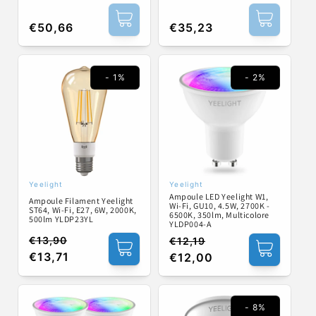
:
Prix
€50,66
Prix
€35,23
habituel
habituel
- 1%
- 2%
Yeelight
Yeelight
Fournisseur :
Fournisseur :
Ampoule LED Yeelight W1,
Ampoule Filament Yeelight
Wi-Fi, GU10, 4.5W, 2700K -
ST64, Wi-Fi, E27, 6W, 2000K,
6500K, 350lm, Multicolore
500lm YLDP23YL
YLDP004-A
€13,90
€12,19
Prix
Prix
Prix
Prix
€13,71
€12,00
habituel
promotionnel
habituel
promotionnel
- 8%