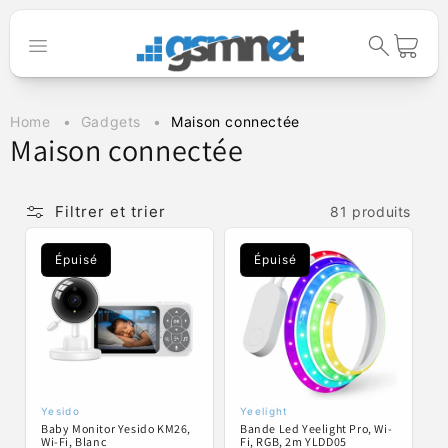
passer au
contenu
Panier
Home
Gadgets
Maison connectée
C
Maison connectée
o
l
Filtrer et trier
81 produits
l
Épuisé
Épuisé
e
c
t
i
o
Yesido
Yeelight
Fournisseur :
Fournisseur :
Baby Monitor Yesido KM26,
Bande Led Yeelight Pro, Wi-
n
Wi-Fi, Blanc
Fi, RGB, 2m YLDD05