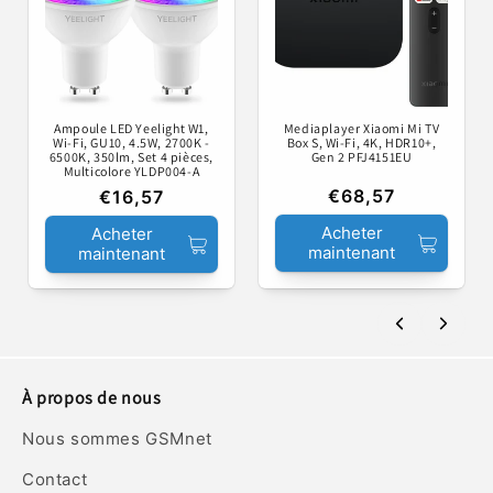
Ampoule LED Yeelight W1,
Mediaplayer Xiaomi Mi TV
Wi-Fi, GU10, 4.5W, 2700K -
Box S, Wi-Fi, 4K, HDR10+,
6500K, 350lm, Set 4 pièces,
Gen 2 PFJ4151EU
Multicolore YLDP004-A
€68,57
€16,57
Acheter
Acheter
maintenant
maintenant
À propos de nous
Nous sommes GSMnet
Contact