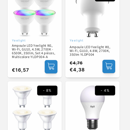
Yeelight
Yeelight
Fournisseur :
Fournisseur :
Ampoule LED Yeelight W1,
Ampoule LED Yeelight W1,
Wi-Fi, GU10, 4.5W, 2700K -
Wi-Fi, GU10, 4.8W, 2700K,
6500K, 350lm, Set 4 pièces,
350lm YLDP004
Multicolore YLDP004-A
€4,76
Prix
Prix
€4,38
Prix
€16,57
habituel
promotionnel
habituel
- 8%
- 4%