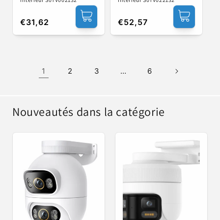
Prix
€31,62
Prix
€52,57
habituel
habituel
1
2
3
…
6
Nouveautés dans la catégorie