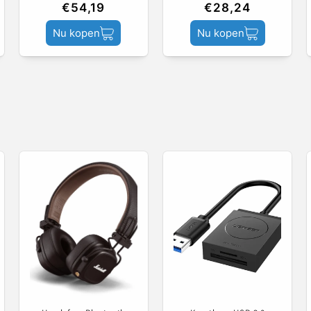
€54,19
€28,24
Nu kopen
Nu kopen