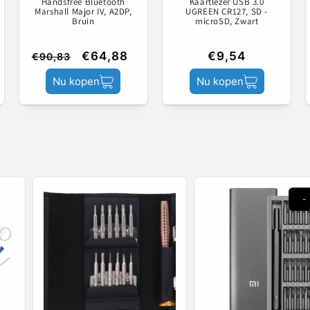
Handsfree Bluetooth
Kaartlezer USB 3.0
Marshall Major IV, A2DP,
UGREEN CR127, SD -
Bruin
microSD, Zwart
€64,88
€9,54
€90,83
Nu kopen
Nu kopen
-