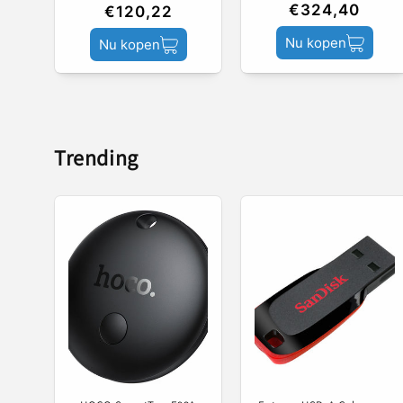
€324,40
€120,22
Nu kopen
Nu kopen
Trending