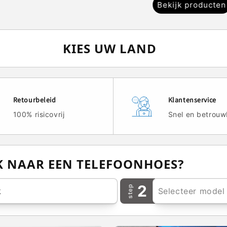
Bekijk producten
KIES UW LAND
Retourbeleid
Klantenservice
100% risicovrij
Snel en betrouw
EK NAAR EEN TELEFOONHOES?
2
step
k
Selecteer model