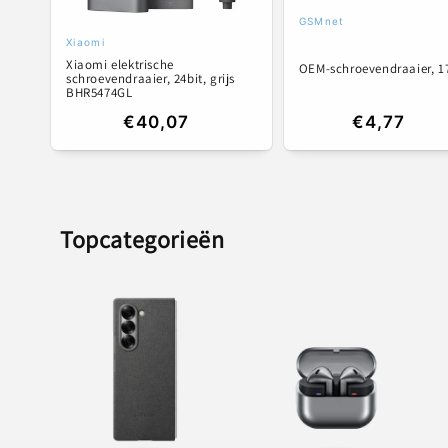
GSMnet
Verkoper:
Xiaomi
Verkoper:
Xiaomi elektrische
OEM-schroevendraaier, 1
schroevendraaier, 24bit, grijs
BHR5474GL
Normale
€40,07
Normale
€4,77
prijs
prijs
Topcategorieën