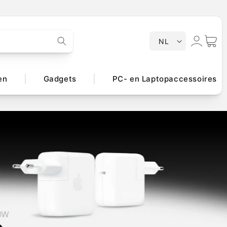
T
Inloggen
Winkelwa
NL
a
a
l
en
Gadgets
PC- en Laptopaccessoires