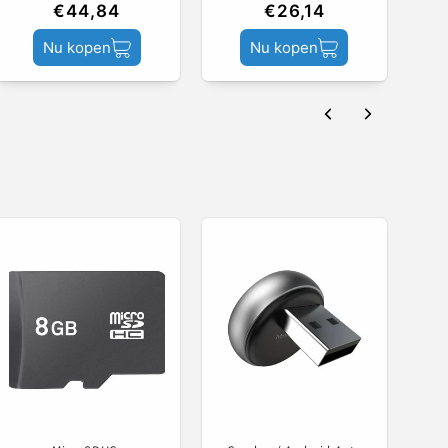
€44,84
€26,14
Nu kopen
Nu kopen