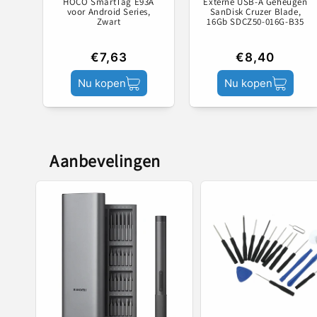
HOCO SmartTag E93A
Externe USB-A Geheugen
voor Android Series,
SanDisk Cruzer Blade,
Zwart
16Gb SDCZ50-016G-B35
€7,63
€8,40
Nu kopen
Nu kopen
Aanbevelingen