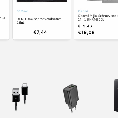
GSMnet
Xiaomi
Verkoper:
Verkoper:
Xiaomi Mijia Schroevendr
7in1
OEM TORX-schroevendraaier,
24in1 BHR4680GL
25in1
€19,46
Normale
Aanbiedingsprijs
Normale
€7,44
€19,08
prijs
prijs