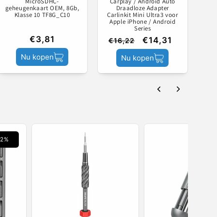
MicroSDHC-
Carplay / Android Auto
geheugenkaart OEM, 8Gb,
Draadloze Adapter
Klasse 10 TF8G_C10
Carlinkit Mini Ultra3 voor
Apple iPhone / Android
Series
€3,81
€14,31
€16,22
Nu kopen
Nu kopen
 2%