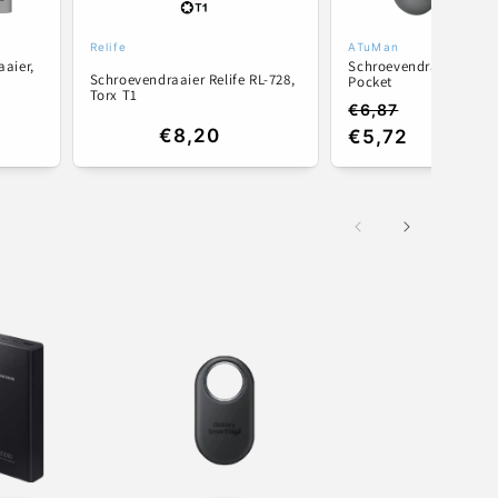
Relife
ATuMan
Verkoper:
Verkoper:
aaier,
Schroevendraaier ATu
Schroevendraaier Relife RL-728,
Pocket
Torx T1
€6,87
Normale
Aanbiedingspri
Normale
€8,20
€5,72
prijs
prijs