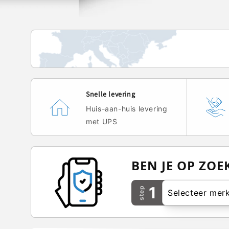
Snelle levering
Huis-aan-huis levering
met UPS
BEN JE OP ZO
1
step
Selecteer mer