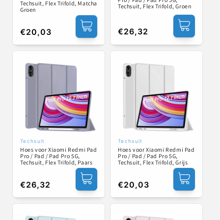
Techsuit, Flex Trifold, Matcha
Techsuit, Flex Trifold, Groen
Groen
Normale
€26,32
Normale
€20,03
prijs
prijs
Techsuit
Techsuit
Verkoper:
Verkoper:
Hoes voor Xiaomi Redmi Pad
Hoes voor Xiaomi Redmi Pad
Pro / Pad / Pad Pro 5G,
Pro / Pad / Pad Pro 5G,
Techsuit, Flex Trifold, Paars
Techsuit, Flex Trifold, Grijs
Normale
€26,32
Normale
€20,03
prijs
prijs