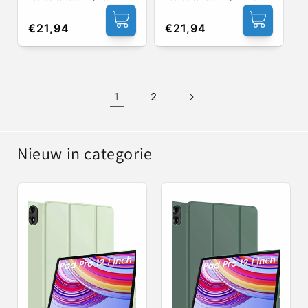
Normale
€21,94
Normale
€21,94
prijs
prijs
1
2
Nieuw in categorie