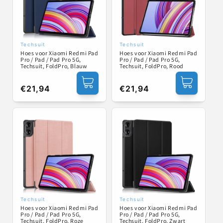
Techsuit
Techsuit
Verkoper:
Verkoper:
Hoes voor Xiaomi Redmi Pad
Hoes voor Xiaomi Redmi Pad
Pro / Pad / Pad Pro 5G,
Pro / Pad / Pad Pro 5G,
Techsuit, FoldPro, Blauw
Techsuit, FoldPro, Rood
Normale
€21,94
Normale
€21,94
prijs
prijs
Techsuit
Techsuit
Verkoper:
Verkoper:
Hoes voor Xiaomi Redmi Pad
Hoes voor Xiaomi Redmi Pad
Pro / Pad / Pad Pro 5G,
Pro / Pad / Pad Pro 5G,
Techsuit, FoldPro, Roze
Techsuit, FoldPro, Zwart