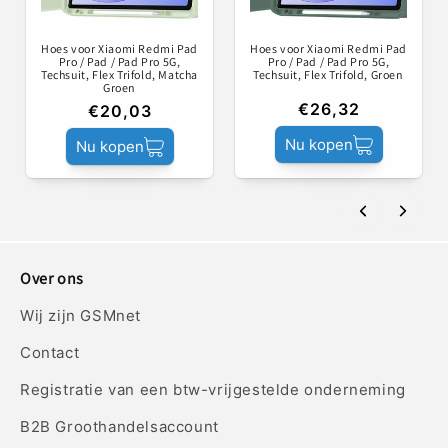
Hoes voor Xiaomi Redmi Pad
Hoes voor Xiaomi Redmi Pad
Pro / Pad / Pad Pro 5G,
Pro / Pad / Pad Pro 5G,
Techsuit, Flex Trifold, Matcha
Techsuit, Flex Trifold, Groen
Groen
€26,32
€20,03
Nu kopen
Nu kopen
Over ons
Wij zijn GSMnet
Contact
Registratie van een btw-vrijgestelde onderneming
B2B Groothandelsaccount