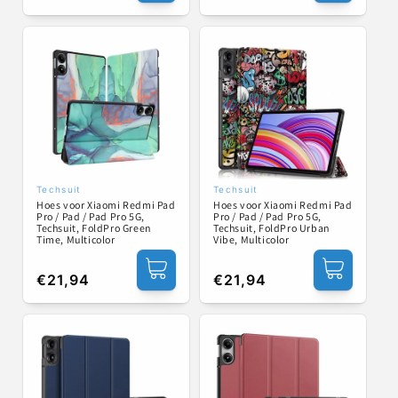
prijs
prijs
Techsuit
Techsuit
Verkoper:
Verkoper:
Hoes voor Xiaomi Redmi Pad
Hoes voor Xiaomi Redmi Pad
Pro / Pad / Pad Pro 5G,
Pro / Pad / Pad Pro 5G,
Techsuit, FoldPro Green
Techsuit, FoldPro Urban
Time, Multicolor
Vibe, Multicolor
Normale
€21,94
Normale
€21,94
prijs
prijs