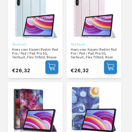
Techsuit
Techsuit
Verkoper:
Verkoper:
Hoes voor Xiaomi Redmi Pad
Hoes voor Xiaomi Redmi Pad
Pro / Pad / Pad Pro 5G,
Pro / Pad / Pad Pro 5G,
Techsuit, Flex Trifold, Blauw
Techsuit, Flex Trifold, Roze
Normale
€26,32
Normale
€26,32
prijs
prijs