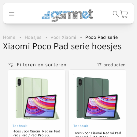
Meteen naar
de content
Winkelwage
Home
Hoesjes
voor Xiaomi
Poco Pad serie
C
Xiaomi Poco Pad serie hoesjes
o
l
Filteren en sorteren
17 producten
l
e
c
t
i
e
Techsuit
Techsuit
Verkoper:
Verkoper:
Hoes voor Xiaomi Redmi Pad
:
Hoes voor Xiaomi Redmi Pad
Pro / Pad / Pad Pro 5G,
Pro / Pad / Pad Pro 5G,