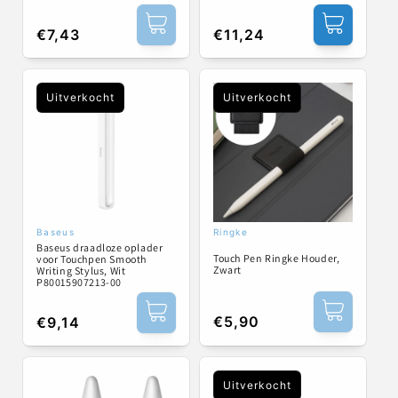
Normale
€7,43
Normale
€11,24
prijs
prijs
Uitverkocht
Uitverkocht
Baseus
Ringke
Verkoper:
Verkoper:
Baseus draadloze oplader
Touch Pen Ringke Houder,
voor Touchpen Smooth
Zwart
Writing Stylus, Wit
P80015907213-00
Normale
€5,90
Normale
€9,14
prijs
prijs
Uitverkocht