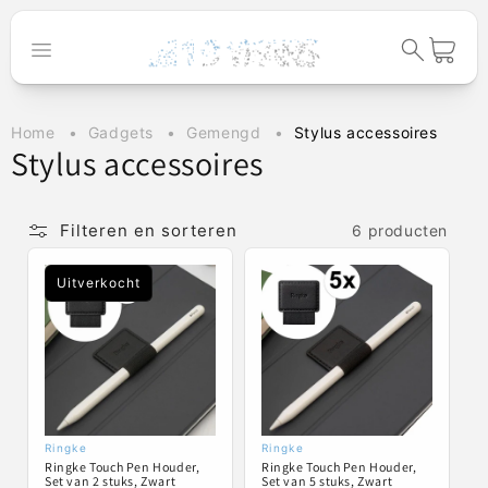
Meteen naar
de content
Winkelwage
Home
Gadgets
Gemengd
Stylus accessoires
C
Stylus accessoires
o
l
Filteren en sorteren
6 producten
l
Uitverkocht
e
c
t
i
e
Ringke
Ringke
Verkoper:
Verkoper:
Ringke Touch Pen Houder,
Ringke Touch Pen Houder,
:
Set van 2 stuks, Zwart
Set van 5 stuks, Zwart