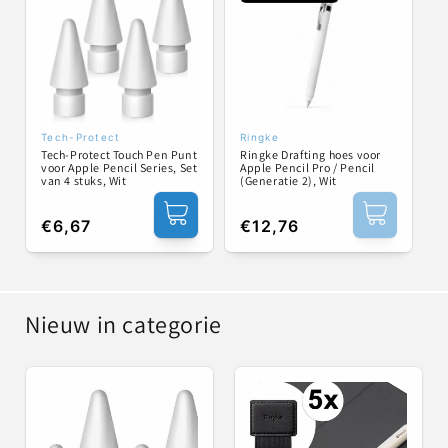
Tech-Protect
Ringke
Verkoper:
Verkoper:
Tech-Protect Touch Pen Punt
Ringke Drafting hoes voor
voor Apple Pencil Series, Set
Apple Pencil Pro / Pencil
van 4 stuks, Wit
(Generatie 2), Wit
Normale
€6,67
Normale
€12,76
prijs
prijs
Nieuw in categorie