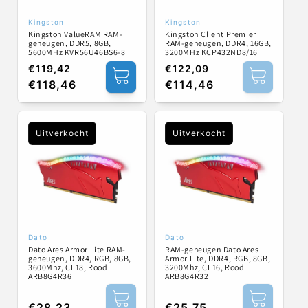
Kingston
Kingston
Verkoper:
Verkoper:
Kingston ValueRAM RAM-
Kingston Client Premier
geheugen, DDR5, 8GB,
RAM-geheugen, DDR4, 16GB,
5600MHz KVR56U46BS6-8
3200MHz KCP432ND8/16
€119,42
€122,09
Normale
Aanbiedingsprijs
Normale
Aanbiedingsprijs
€118,46
€114,46
prijs
prijs
Uitverkocht
Uitverkocht
Dato
Dato
Verkoper:
Verkoper:
Dato Ares Armor Lite RAM-
RAM-geheugen Dato Ares
geheugen, DDR4, RGB, 8GB,
Armor Lite, DDR4, RGB, 8GB,
3600Mhz, CL18, Rood
3200Mhz, CL16, Rood
ARB8G4R36
ARB8G4R32
Normale
€28,23
Normale
€25,75