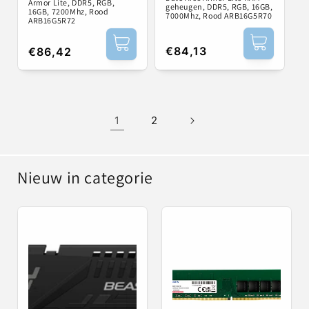
Armor Lite, DDR5, RGB,
geheugen, DDR5, RGB, 16GB,
16GB, 7200Mhz, Rood
7000Mhz, Rood ARB16G5R70
ARB16G5R72
Normale
€84,13
Normale
€86,42
prijs
prijs
1
2
Nieuw in categorie