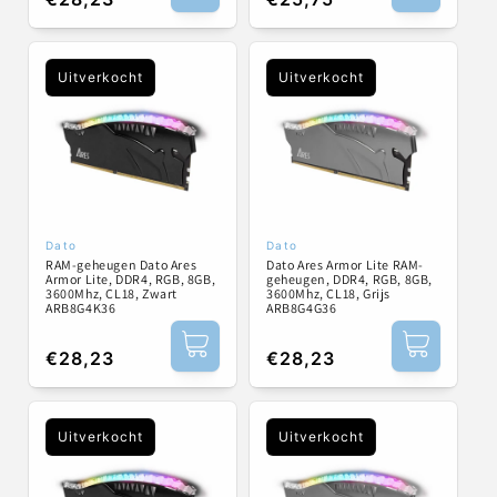
prijs
prijs
Uitverkocht
Uitverkocht
Dato
Dato
Verkoper:
Verkoper:
RAM-geheugen Dato Ares
Dato Ares Armor Lite RAM-
Armor Lite, DDR4, RGB, 8GB,
geheugen, DDR4, RGB, 8GB,
3600Mhz, CL18, Zwart
3600Mhz, CL18, Grijs
ARB8G4K36
ARB8G4G36
Normale
€28,23
Normale
€28,23
prijs
prijs
Uitverkocht
Uitverkocht