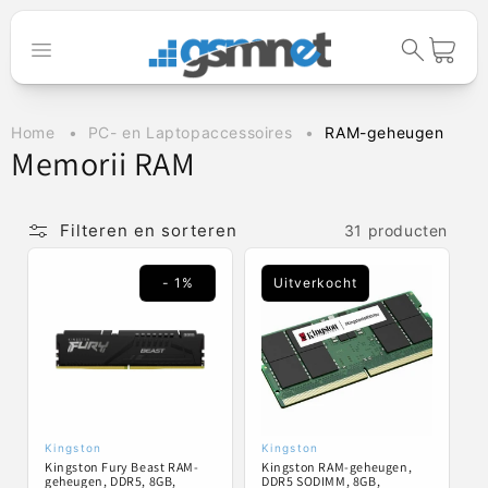
Meteen naar
de content
Winkelwage
Home
PC- en Laptopaccessoires
RAM-geheugen
C
Memorii RAM
o
l
Filteren en sorteren
31 producten
l
- 1%
Uitverkocht
e
c
t
i
e
Kingston
Kingston
Verkoper:
Verkoper:
Kingston Fury Beast RAM-
Kingston RAM-geheugen,
:
geheugen, DDR5, 8GB,
DDR5 SODIMM, 8GB,