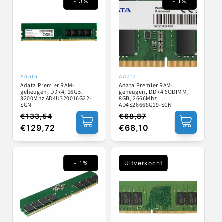
- 3%
- 1%
Adata
Adata
Verkoper:
Verkoper:
Adata Premier RAM-
Adata Premier RAM-
geheugen, DDR4, 16GB,
geheugen, DDR4 SODIMM,
3200Mhz AD4U320016G22-
8GB, 2666Mhz
SGN
AD4S26668G19-SGN
€133,54
€68,87
Normale
Aanbiedingsprijs
Normale
Aanbiedingsprijs
€129,72
€68,10
prijs
prijs
- 1%
Uitverkocht