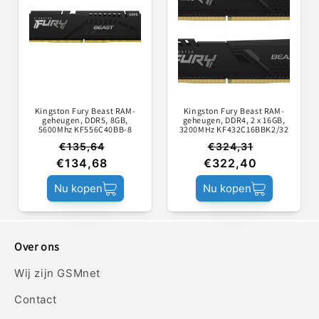
Kingston Fury Beast RAM-
Kingston Fury Beast RAM-
geheugen, DDR5, 8GB,
geheugen, DDR4, 2 x 16GB,
5600Mhz KF556C40BB-8
3200MHz KF432C16BBK2/32
€135,64
€324,31
€134,68
€322,40
Nu kopen
Nu kopen
Over ons
Wij zijn GSMnet
Contact