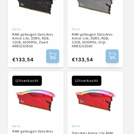
Dato
Dato
Verkoper:
Verkoper:
RAM-geheugen Dato Ares
RAM-geheugen Dato Ares
Armor Lite, DDR5, RGB,
Armor Lite, DDR5, RGB,
32GB, 6000Mhz, Zwart
32GB, 6000Mhz, Grijs
ARB32G5K60
ARB32G5G60
Normale
€133,54
Normale
€133,54
prijs
prijs
Uitverkocht
Uitverkocht
Dato
Dato
Verkoper:
Verkoper:
RAM-geheugen Dato Ares
Dato Ares Armor Lite RAM-