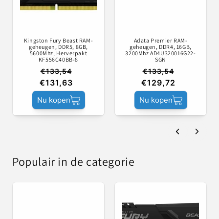
Kingston Fury Beast RAM-
Adata Premier RAM-
geheugen, DDR5, 8GB,
geheugen, DDR4, 16GB,
5600Mhz, Herverpakt
3200Mhz AD4U320016G22-
KF556C40BB-8
SGN
€133,54
€133,54
€131,63
€129,72
Nu kopen
Nu kopen
Populair in de categorie