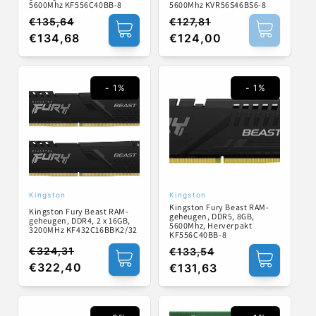
5600Mhz KF556C40BB-8
5600Mhz KVR56S46BS6-8
€135,64
€127,81
Normale
Aanbiedingsprijs
Normale
Aanbiedingsprijs
€134,68
€124,00
prijs
prijs
- 1%
- 1%
Kingston
Kingston
Verkoper:
Verkoper:
Kingston Fury Beast RAM-
Kingston Fury Beast RAM-
geheugen, DDR5, 8GB,
geheugen, DDR4, 2 x 16GB,
5600Mhz, Herverpakt
3200MHz KF432C16BBK2/32
KF556C40BB-8
€324,31
€133,54
Normale
Aanbiedingsprijs
Normale
Aanbiedingsprijs
€322,40
€131,63
prijs
prijs