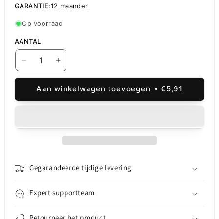
GARANTIE:
12 maanden
Op voorraad
AANTAL
Aantal
Aantal
verlagen
verhogen
voor
voor
Aan winkelwagen toevoegen
€5,91
Gebogen
Gebogen
Pincet
Pincet
Sunshine
Sunshine
ST-
ST-
14S
14S
Gegarandeerde tijdige levering
Expert supportteam
Retourneer het product