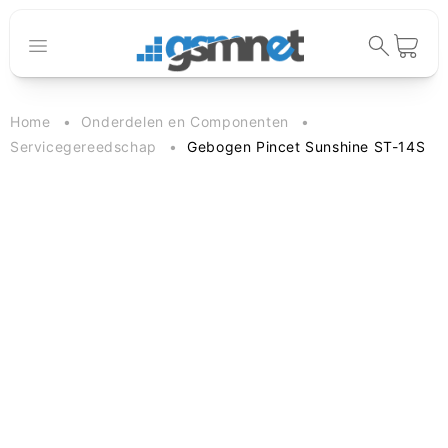
Meteen naar
de content
Winkelwage
Home
Onderdelen en Componenten
Servicegereedschap
Gebogen Pincet Sunshine ST-14S
 direct naar
oductinformatie