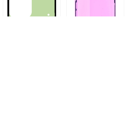
Kenmerken:
- Gemaakt van zuur- en magneetbestendig roestvrij
staal
- Super scherpe, goed afgewerkte en duurzame
punt
- Gebalanceerde spanning en optimale flexibiliteit
- Comfortabel en makkelijk te gebruiken, zelfs voor
Kit Lijm Batterijdeksel
Displaylijm Apple iPhone 13
Samsung Galaxy S23 Ultra
Pro, Service Pack 923-06628
lange periodes
S918, Service Pack GH82-
30559A
- Ideaal voor elektronica, fijne reparaties en
€3,43
€4,96
precisietoepassingen
Nu kopen
Nu kopen