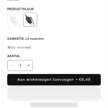
PRODUCTKLEUR
GARANTIE:
24 maanden
Op voorraad
AANTAL
Aantal
Aantal
verlagen
verhogen
voor
voor
Aan winkelwagen toevoegen
€6,49
Netwerkoplader
Netwerkoplader
met
met
USB-
USB-
C
C
Kabel
Kabel
Borofone
Borofone