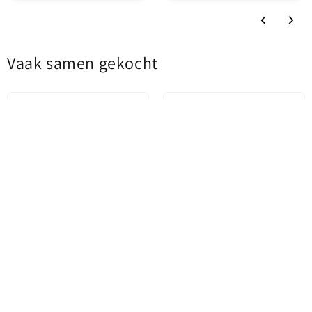
Oplaadtechnologie
Standaard Opladen
Vaak samen gekocht
Netwerkoplader met
Type oplader
microUSB-kabel
Kenmerken
Verkooppakket
:
- USB uitgang: 5V/2.1A
Verpakking
Blister
- Lengte USB-C kabel: 1m
USB-A - USB-C kabel
Inhoud
/ Netwerkoplader
USB-C Data en Oplaadkabel -
Audio Kabel USB-C / Lightning
USB-C UGREEN L513, 240W,
- 3.5mm Techsuit AC15
2m, Zwart
EchoSnap, 1m, Zwart
Productstatus
Nieuw
€10,87
€8,78