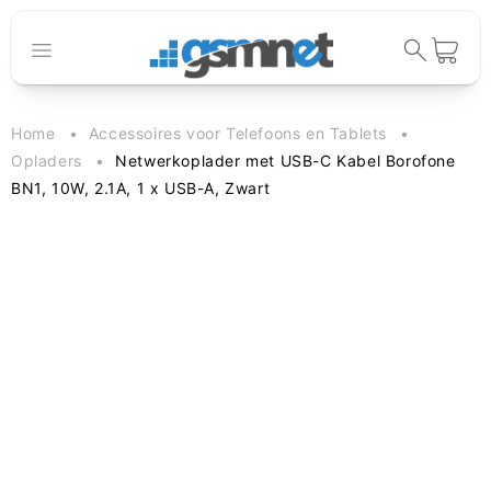
Meteen naar
de content
Winkelwage
Home
Accessoires voor Telefoons en Tablets
Opladers
Netwerkoplader met USB-C Kabel Borofone
BN1, 10W, 2.1A, 1 x USB-A, Zwart
 direct naar
oductinformatie