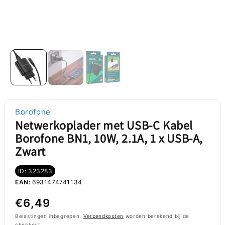
Borofone
Netwerkoplader met USB-C Kabel
Borofone BN1, 10W, 2.1A, 1 x USB-A,
Zwart
ID: 323283
EAN:
6931474741134
Normale
€6,49
prijs
Belastingen inbegrepen.
Verzendkosten
worden berekend bij de
checkout.