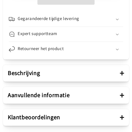
Hoofd,
Hoofd,
Service
Service
Pack
Pack
Gegarandeerde tijdige levering
GH81-
GH81-
20740A
20740A
Expert supportteam
Retourneer het product
+
Beschrijving
Presentatie
+
Aanvullende informatie
Onderdelen
Plaatband
+
Klantbeoordelingen
Verkooppakket
Bandplaat