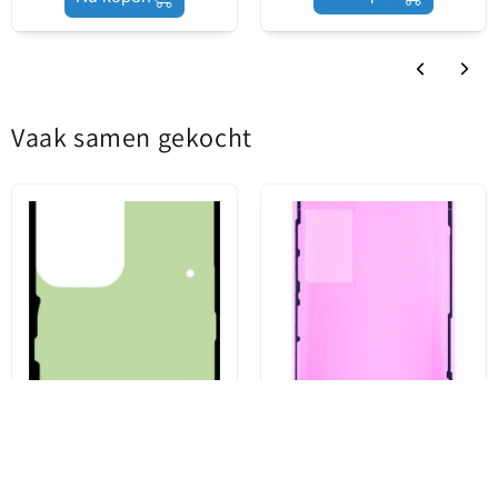
Vaak samen gekocht
Kit Lijm Batterijdeksel
Displaylijm Apple iPhone 13
Samsung Galaxy S23 Ultra
Pro, Service Pack 923-06628
S918, Service Pack GH82-