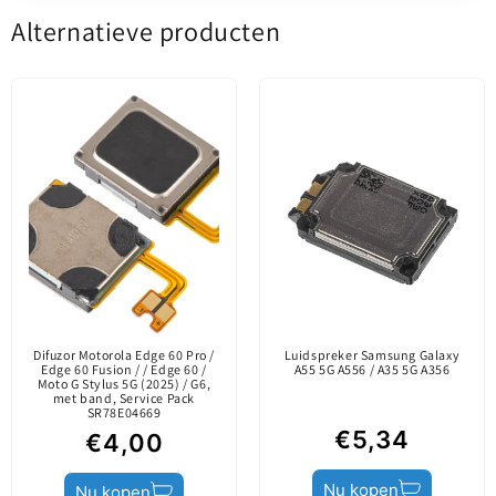
Alternatieve producten
Samsung Galaxy A22 5G A226
Wees de eerste om een beoordeling te schrijven
Inhoud
Plaatband
- Hoofdgedeelte (GH81-
Schrijf een beoordeling
Origineel onderdeel /
20740A)
gelanceerd op de
markt alleen via
Informatie over de
officiële kanalen. Het
Vervangend onderdeel onder licentie van Samsung
inhoud
is vervaardigd door
om het defecte onderdeel op uw telefoon te
de fabrikant van het
vervangen.
mobiele apparaat.
Difuzor Motorola Edge 60 Pro /
Luidspreker Samsung Galaxy
Edge 60 Fusion / / Edge 60 /
A55 5G A556 / A35 5G A356
Moto G Stylus 5G (2025) / G6,
Productstatus
Service Pack
met band, Service Pack
SR78E04669
€5,34
€4,00
Nu kopen
Nu kopen