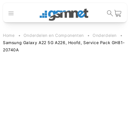
Meteen naar
de content
Winkelwage
Home
Onderdelen en Componenten
Onderdelen
Samsung Galaxy A22 5G A226, Hoofd, Service Pack GH81-
20740A
 direct naar
oductinformatie