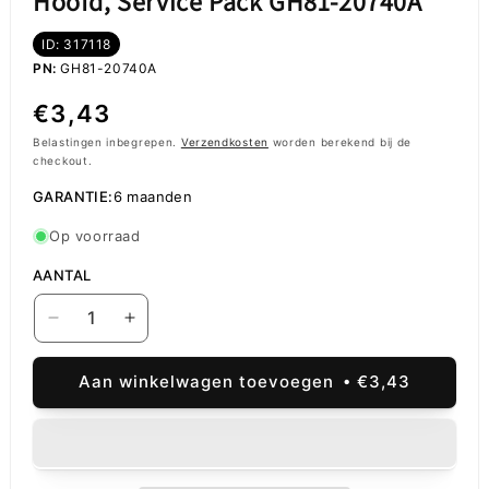
Hoofd, Service Pack GH81-20740A
ID: 317118
PN:
GH81-20740A
Normale
€3,43
prijs
Belastingen inbegrepen.
Verzendkosten
worden berekend bij de
checkout.
GARANTIE:
6 maanden
Op voorraad
AANTAL
Aantal
Aantal
verlagen
verhogen
voor
voor
Aan winkelwagen toevoegen
€3,43
Samsung
Samsung
Galaxy
Galaxy
A22
A22
5G
5G
A226,
A226,