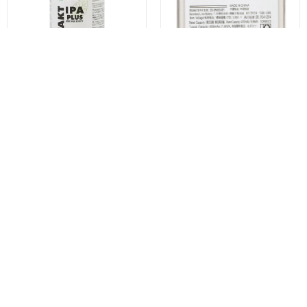
bateria originala.Livrarea rapida.
Vertaal beoordeling naar Nederlands
Isopropylalcohol AG
Accu voor Samsung Galaxy
Termopasty Kontakt IPA Plus,
Note 20 Ultra 5G N986 / Note
500ml ART.AGT-105
20 Ultra N985, EB-BN985ABY
€6,10
€9,53
Nu kopen
Nu kopen
Misschien vind je dit ook leuk