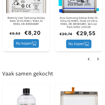
Informatie over de
officiële kanalen. Het
inhoud
is vervaardigd door
Sort by
Batterij voor Samsung Galaxy
Accu Samsung Galaxy Note 20
de fabrikant van het
Note 20 5G N981 / Note 20
Ultra 5G N986 / Note 20 Ultra
N980, EB-BN980ABY
N985, EB-BN985ABY, Service
mobiele apparaat.
Beoordelingen in andere talen
Pack GH82-23333A
€8,20
€29,55
€9,53
€29,74
12/02/2024
Productstatus
Service Pack
Nu kopen
Nu kopen
Ionita Laurentiu
Produs original. Recomand!
Vertaal beoordeling naar Nederlands
Vaak samen gekocht
11/10/2023
Costache Alexandru
Produsul este asa cum este descris. Am montat
deja acumulatorul pe telefon si tine mai mult decat