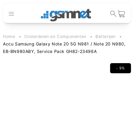
Meteen naar
de content
Winkelwage
Home
Onderdelen en Componenten
Batterijen
Accu Samsung Galaxy Note 20 5G N981 / Note 20 N980,
EB-BN980ABY, Service Pack GH82-23496A
- 9%
 direct naar
oductinformatie