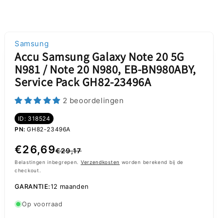
Samsung
Accu Samsung Galaxy Note 20 5G
N981 / Note 20 N980, EB-BN980ABY,
Service Pack GH82-23496A
2 beoordelingen
ID: 318524
PN:
GH82-23496A
Normale
Aanbiedingsprijs
€26,69
€29,17
prijs
Belastingen inbegrepen.
Verzendkosten
worden berekend bij de
checkout.
GARANTIE:
12 maanden
Op voorraad