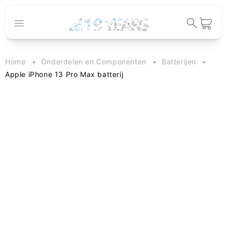
Meteen naar
de content
Winkelwage
Home
Onderdelen en Componenten
Batterijen
Apple iPhone 13 Pro Max batterij
 direct naar
oductinformatie