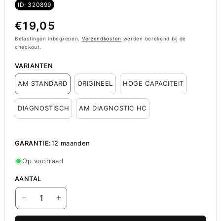
ID: 320899
Normale
€19,05
prijs
Belastingen inbegrepen.
Verzendkosten
worden berekend bij de
checkout.
VARIANTEN
AM STANDARD
ORIGINEEL
HOGE CAPACITEIT
DIAGNOSTISCH
AM DIAGNOSTIC HC
GARANTIE:
12 maanden
Op voorraad
AANTAL
Aantal
Aantal
verlagen
verhogen