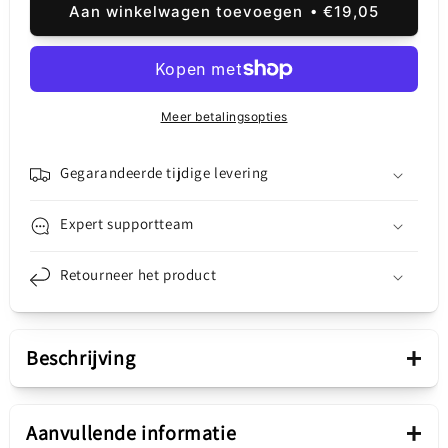
voor
voor
Aan winkelwagen toevoegen
€19,05
Apple
Apple
iPhone
iPhone
13
13
Pro
Pro
Max
Max
Meer betalingsopties
batterij
batterij
Gegarandeerde tijdige levering
Expert supportteam
Retourneer het product
+
Beschrijving
Presentatie
+
Aanvullende informatie