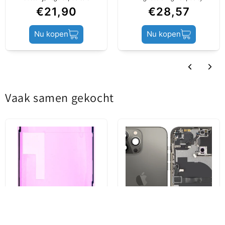
€21,90
€28,57
Inhoud
Accu / Accu Lijm
Nu kopen
Nu kopen
Productstatus
Aftermarket
Vaak samen gekocht