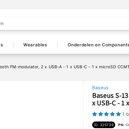
en
ts
Wearables
Onderdelen en Component
tooth FM-modulator, 2 x USB-A - 1 x USB-C - 1 x microSD CC
Baseus
Baseus S-13
x USB-C - 1
1 
ID: 325739
PN:
C