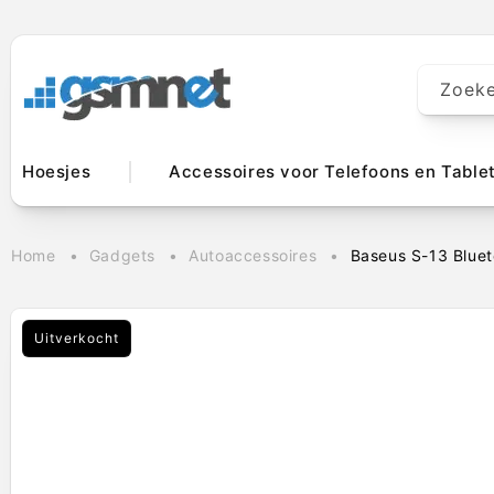
Meteen naar
de content
Zoek
Hoesjes
Accessoires voor Telefoons en Table
Home
Gadgets
Autoaccessoires
Baseus S-13 Blue
Uitverkocht
Ga direct naar
productinformatie