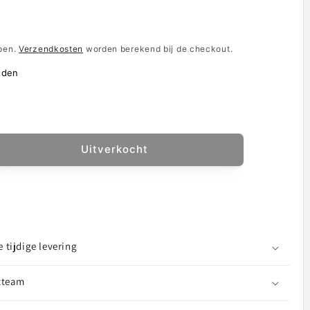
e
epen.
Verzendkosten
worden berekend bij de checkout.
nden
d
Uitverkocht
al
ogen
us
tooth
tijdige levering
lator,
tteam