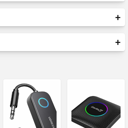
+
Blister
+
FM-modulator
01
Nieuw
tooth 5.0-technologie,
oepen te beantwoorden.
 sneller opladen.
B Type-C die QC 4.0 en PD ondersteunt.