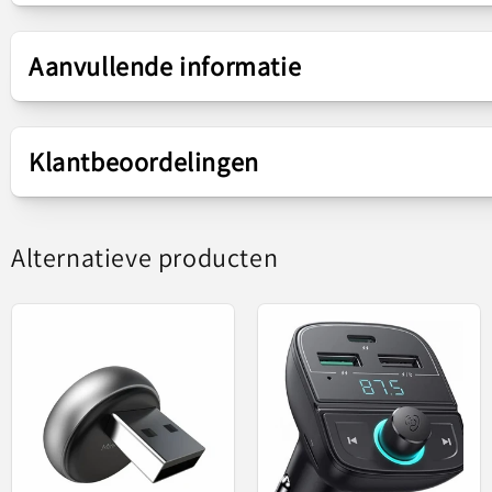
Presentatie
Aanvullende informatie
Productassortiment
S-13
Klantbeoordelingen
Type product
FM Bluetooth Modulat
B
Alternatieve producten
De Baseus S-13 FM-mod
Hierdoor kun je hem k
Dankzij de snell
Bovendien heeft hij twee USB-ingangen