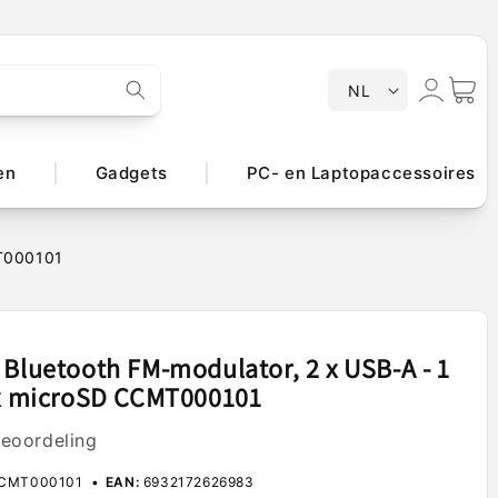
T
Inloggen
Winkelwa
NL
a
a
l
en
Gadgets
PC- en Laptopaccessoires
MT000101
 Bluetooth FM-modulator, 2 x USB-A - 1
 x microSD CCMT000101
beoordeling
CMT000101
EAN:
6932172626983