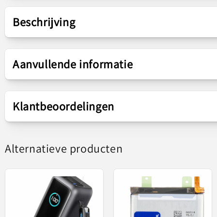
Beschrijving
Presentatie
Aanvullende informatie
Capaciteit
5000mAh
Klantbeoordelingen
Accumodel
BLP989
Alternatieve producten
Oppo A1 / A9
Origineel vervangingsonderd
Me