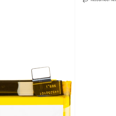
3
3
Lite
Lite
/
/
OnePlus
OneP
Nord
Nord
N30,
N30,
BLP989,
BLP9
Service
Serv
Pack
Pack
62103500000
6210