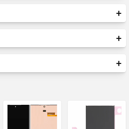
+
+
Accu
+
Origineel onderdeel / gelanceerd op de
markt alleen via officiële kanalen. Het is
vervaardigd door de fabrikant van het
Plus Nord N30
mobiele apparaat.
Service Pack
sleten accu van de telefoon.
en.