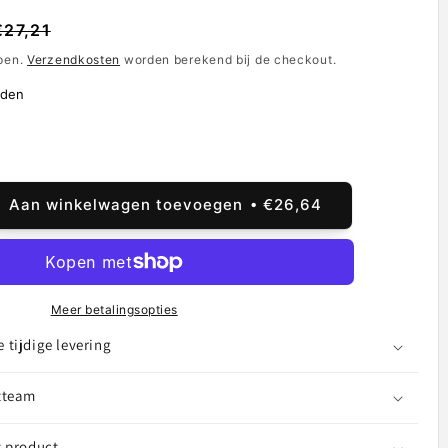
e
ingsprijs
€27,21
epen.
Verzendkosten
worden berekend bij de checkout.
nden
Aan winkelwagen toevoegen
€26,64
al
ogen
rij
o
Meer betalingsopties
tijdige levering
tteam
lus
t product