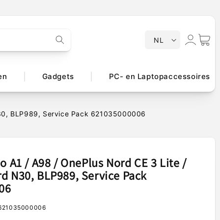
T
Inloggen
Winkelwa
NL
a
a
l
en
Gadgets
PC- en Laptopaccessoires
 N30, BLP989, Service Pack 621035000006
o A1 / A98 / OnePlus Nord CE 3 Lite /
d N30, BLP989, Service Pack
06
621035000006