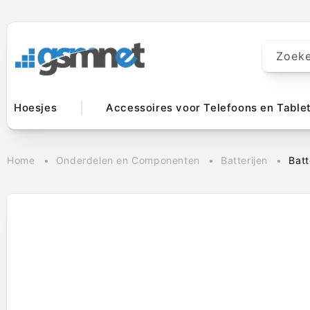
Meteen naar
de content
Zoek
Hoesjes
Accessoires voor Telefoons en Table
Home
Onderdelen en Componenten
Batterijen
Bat
Ga direct naar
productinformatie