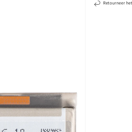
EB-
EB-
Retourneer he
BA705ABU,
BA7
Service
Serv
Pack
Pack
GH82-
GH8
19746A
197