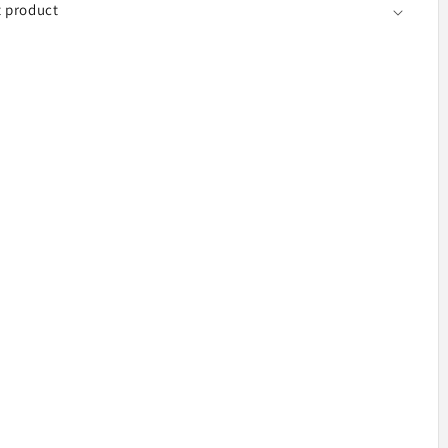
t product
05ABU,
ice
2-
46A