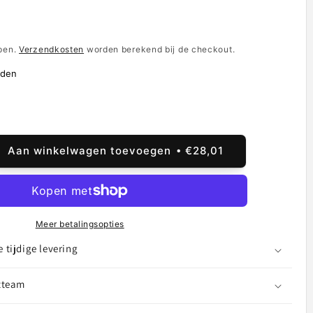
e
epen.
Verzendkosten
worden berekend bij de checkout.
nden
Aan winkelwagen toevoegen
€28,01
al
ogen
rij
sung
Meer betalingsopties
xy
s
tijdige levering
7
tteam
,