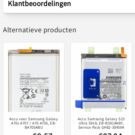
Klantbeoordelingen
Accumodel
EB-BA705ABU
Alternatieve producten
Gebaseerd op 1 beoordeling
Reserveonderdeel onder licentie 
Compat
Sort by
Accu voor Samsung Galaxy
Accu Samsung Galaxy S23
A70s A707 / A70 A705, EB-
Ultra S918, EB-BS918ABY,
BA705ABU
Service Pack GH82-30459A
Beoordelingen in andere talen