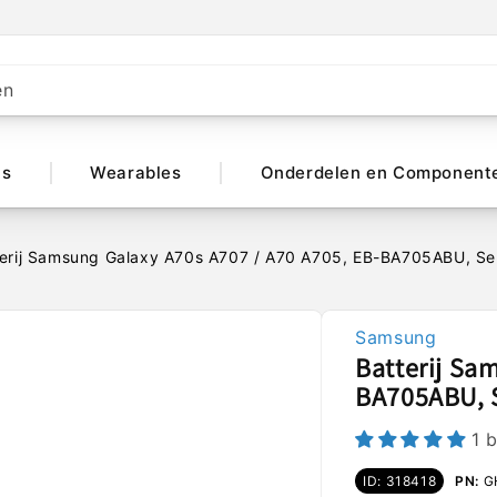
en
ts
Wearables
Onderdelen en Component
terij Samsung Galaxy A70s A707 / A70 A705, EB-BA705ABU, S
Samsung
Batterij Sa
BA705ABU, 
1 
ID: 318418
PN:
G