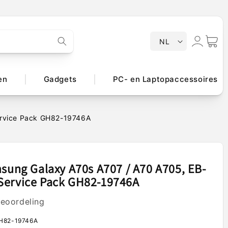
T
Inloggen
Winkelwa
NL
a
a
l
en
Gadgets
PC- en Laptopaccessoires
ervice Pack GH82-19746A
msung Galaxy A70s A707 / A70 A705, EB-
Service Pack GH82-19746A
beoordeling
H82-19746A