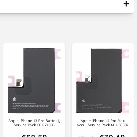
+
Origineel onderdeel / gelanceerd op de
7
markt alleen via officiële kanalen. Het is
vervaardigd door de fabrikant van het
mobiele apparaat.
rij van je telefoon te vervangen.
Service Pack
s A707.
Apple iPhone 13 Pro Batterij,
Apple iPhone 14 Pro Max
Service Pack 661-21996
accu, Service Pack 661-30397