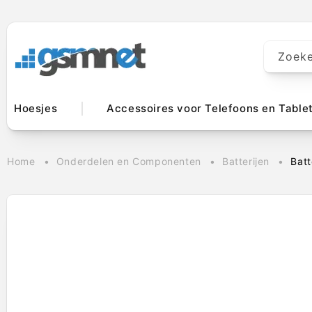
Meteen naar
de content
Zoek
Hoesjes
Accessoires voor Telefoons en Table
Home
Onderdelen en Componenten
Batterijen
Bat
Ga direct naar
productinformatie