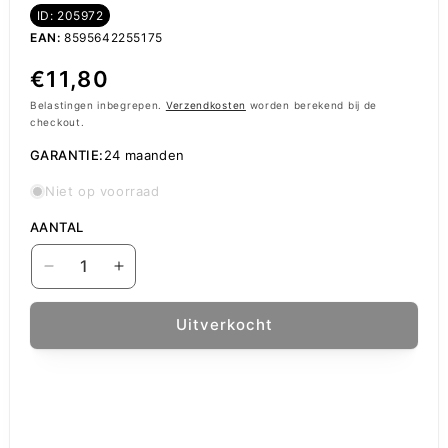
ID: 205972
EAN:
8595642255175
Normale
€11,80
prijs
Belastingen inbegrepen.
Verzendkosten
worden berekend bij de
checkout.
GARANTIE:
24 maanden
Niet op voorraad
AANTAL
Aantal
Aantal
verlagen
verhogen
voor
voor
Uitverkocht
Handsfree
Handsfree
Lightning
Lightning
OEM,
OEM,
Wit
Wit