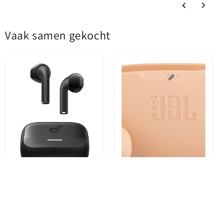
Vaak samen gekocht
Handsfree Bluetooth Anker
Handsfree Bluetooth JBL Wave
SoundCore K20i, TWS, Zwart
Buds, TWS, Beige
A3994G11
JBLWBUDSBEG
€13,32
€33,30
€21,88
€37,10