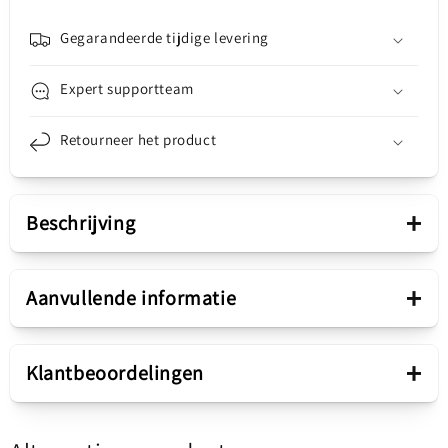
Gegarandeerde tijdige levering
Expert supportteam
Retourneer het product
+
Beschrijving
Presentatie
+
Aanvullende informatie
Activiteit
Muziek & Meer
+
Klantbeoordelingen
Handsfree OEM Lightning
Connectiviteit
Lightning
De OEM Handsfree met Lightning-connector is