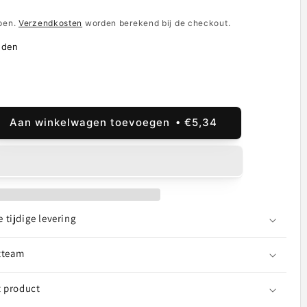
epen.
Verzendkosten
worden berekend bij de checkout.
nden
Aan winkelwagen toevoegen
€5,34
al
ogen
-
-
tijdige levering
adkabel
tteam
-
us
t product
e,