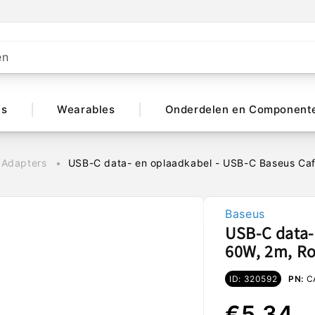
en
ts
Wearables
Onderdelen en Component
 Adapters
USB-C data- en oplaadkabel - USB-C Baseus Ca
Baseus
USB-C data-
60W, 2m, R
ID: 320592
PN:
C
Normal
€5,34