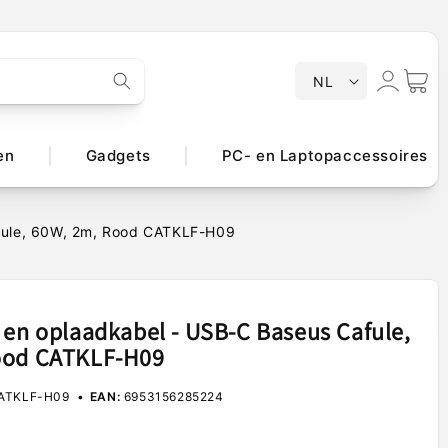
T
Inloggen
Winkelwa
NL
a
a
l
en
Gadgets
PC- en Laptopaccessoires
fule, 60W, 2m, Rood CATKLF-H09
 en oplaadkabel - USB-C Baseus Cafule,
ood CATKLF-H09
ATKLF-H09
EAN:
6953156285224
e