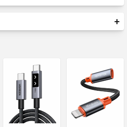
Blister
+
Kabel
SB-C
Nieuw
l op (met een geschikte adapter).