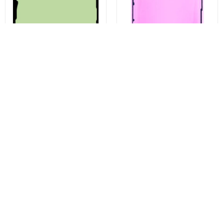
Kit Lijm Batterijdeksel
Displaylijm Apple iPhone 13
Samsung Galaxy S23 Ultra
Pro, Service Pack 923-06628
S918, Service Pack GH82-
30559A
€3,43
€4,96
Nu kopen
Nu kopen
Misschien vind je dit ook leuk