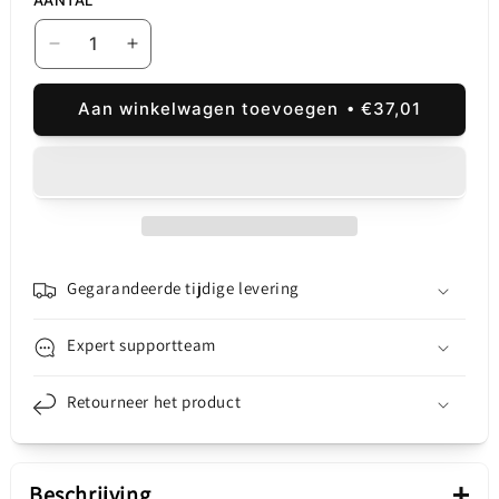
Aantal
Aantal
verlagen
verhogen
voor
voor
Aan winkelwagen toevoegen
€37,01
Druk
Druk
op
op
2UUL,
2UUL,
Gen
Gen
3
3
Gegarandeerde tijdige levering
Expert supportteam
Retourneer het product
+
Beschrijving