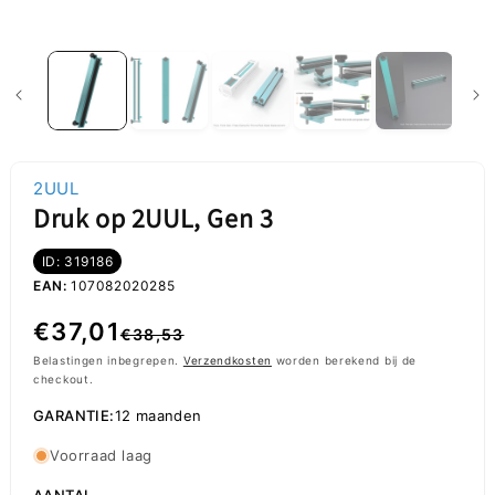
2UUL
Druk op 2UUL, Gen 3
ID: 319186
EAN:
107082020285
Normale
Aanbiedingsprijs
€37,01
€38,53
prijs
Belastingen inbegrepen.
Verzendkosten
worden berekend bij de
checkout.
GARANTIE:
12 maanden
Voorraad laag
AANTAL