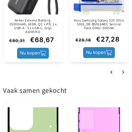
Anker Externe Batterij,
Accu Samsung Galaxy S23 Ultra
25000mAh, 165W, QC + PD, 1 x
S918, EB-BS918ABY, Service
USB-A - 3 x USB-C, Grijs
Pack GH82-30459A
Kenmerken:
A1695H11
€27,28
€68,67
- Afmetingen: 34,2 x 3,5 x 5,7 cm
€29,18
€80,31
Nu kopen
Nu kopen
Vaak samen gekocht