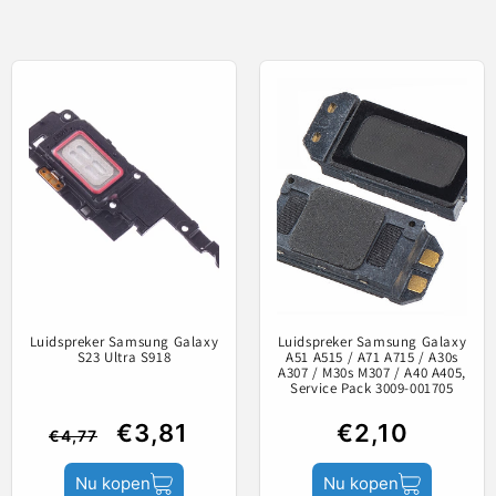
on te vervangen.
Buzzer
Aftermarket
Luidspreker Samsung Galaxy
Luidspreker Samsung Galaxy
S23 Ultra S918
A51 A515 / A71 A715 / A30s
A307 / M30s M307 / A40 A405,
Service Pack 3009-001705
€3,81
€2,10
€4,77
Nu kopen
Nu kopen