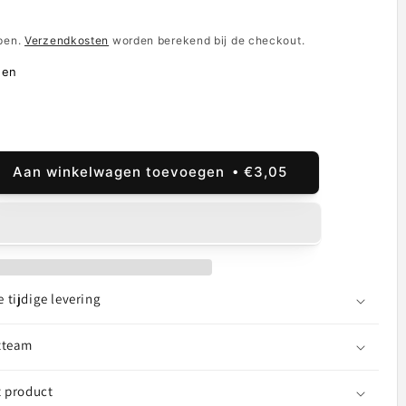
e
epen.
Verzendkosten
worden berekend bij de checkout.
den
Aan winkelwagen toevoegen
€3,05
al
ogen
er
rola
tijdige levering
r
tteam
t product