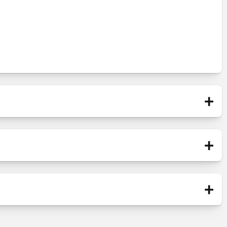
+
+
Nieuw compatibel onderdeel /
gefabriceerd volgens Europese
+
Standaarden. Vertonen
kwaliteitsverschillen in vergelijking met het
originele onderdeel (Service Pack).