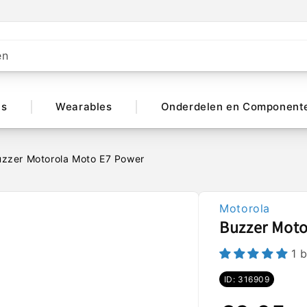
en
ts
Wearables
Onderdelen en Component
uzzer Motorola Moto E7 Power
Motorola
Buzzer Moto
1 
ID: 316909