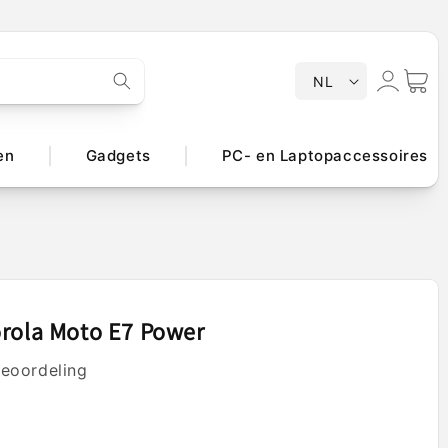
T
Inloggen
Winkelwa
NL
a
a
l
en
Gadgets
PC- en Laptopaccessoires
rola Moto E7 Power
beoordeling