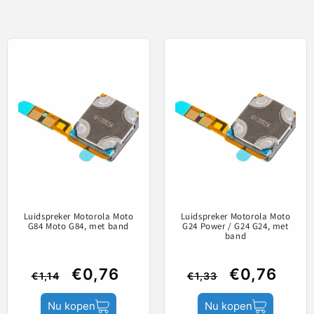
5.00 van de 5
Gebaseerd op 1 beoordeling
rdeel bedoeld om het beschadigde onderdeel op de telefo
Inhoud
1
0
0
Productstatus
0
0
Schrijf een beoordeling
Luidspreker Motorola Moto
Luidspreker Motorola Moto
G84 Moto G84, met band
G24 Power / G24 G24, met
band
€0,76
€0,76
€1,14
€1,33
Nu kopen
Nu kopen