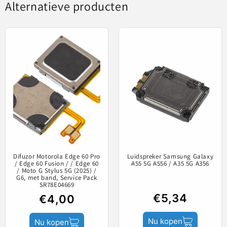
Alternatieve producten
Vervangend onde
Sort by
Difuzor Motorola Edge 60 Pro
Luidspreker Samsung Galaxy
/ Edge 60 Fusion / / Edge 60
A55 5G A556 / A35 5G A356
/ Moto G Stylus 5G (2025) /
Beoordelingen in andere talen
G6, met band, Service Pack
SR78E04669
€5,34
€4,00
Nu kopen
Nu kopen