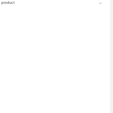
6)
t product