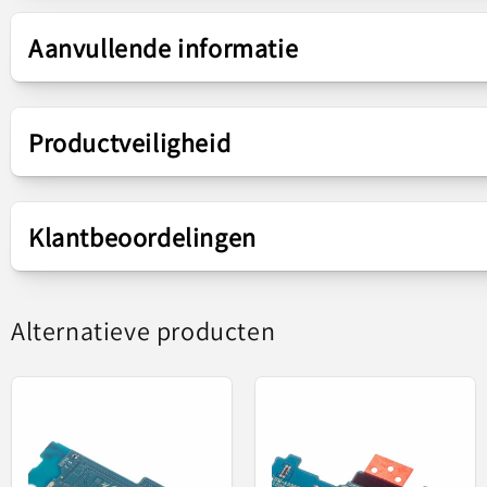
Presentatie
Aanvullende informatie
Onderdelen
Laadconnector / Micr
Productveiligheid
Plaat
Verantwoordelijke voor dit product in de EU
Klantbeoordelingen
Fabrikant
HUAWEI TECHNOLOGI
Vervangingsonde
Alternatieve producten
Gebaseerd op 3 beoordelingen
Str. Barbu Vacarescu, 
Adres
Bucuresti, Romania
E-mail
office@huawei.ro