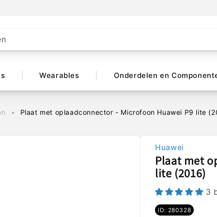
en
ts
Wearables
Onderdelen en Component
en
Plaat met oplaadconnector - Microfoon Huawei P9 lite (2
Huawei
Plaat met o
lite (2016)
3 
ID: 280328