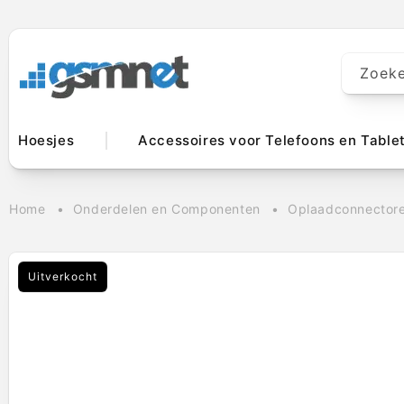
Meteen naar
de content
Zoek
Hoesjes
Accessoires voor Telefoons en Table
Home
Onderdelen en Componenten
Oplaadconnector
Uitverkocht
Ga direct naar
productinformatie