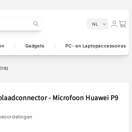
T
Inloggen
Winkelwa
NL
a
a
l
en
Gadgets
PC- en Laptopaccessoires
016)
plaadconnector - Microfoon Huawei P9
beoordelingen