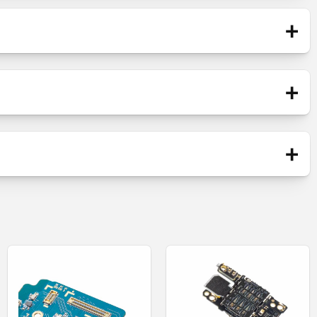
+
Plaat met onderdelen
+
Nieuw
rofoon
+
HUAWEI TECHNOLOGIES SRL
or en microfoon.
Str. Barbu Vacarescu, no. 201 , 020276,
Bucuresti, Romania