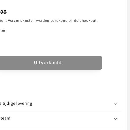
e
ingsprijs
,95
epen.
Verzendkosten
worden berekend bij de checkout.
den
d
Uitverkocht
al
ogen
t
tor
adconnector
tijdige levering
ofoon
ei
tteam