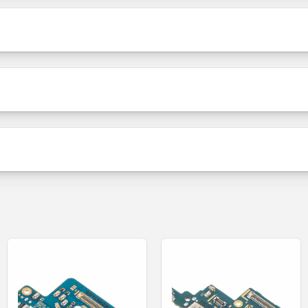
Verkooppakket
ofoon
Inhoud
Productstatus
 met oplaad-/dataschakelaar - Mic
Huawei P9 lite (2016)
ES SRL
Verantwoordelijke
entiteit
rdeel onder Huawei-licentie met gegevens-/oplaadconnect
5.00 van de 5
no. 201 , 020276,
Adres
3
0
0
0