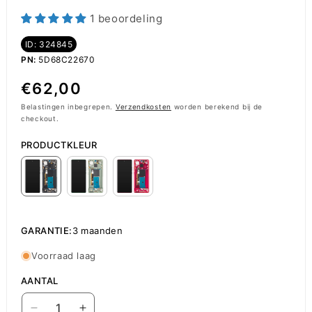
1 beoordeling
ID: 324845
PN:
5D68C22670
Normale
€62,00
prijs
Belastingen inbegrepen.
Verzendkosten
worden berekend bij de
checkout.
PRODUCTKLEUR
GARANTIE:
3 maanden
Voorraad laag
AANTAL