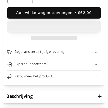
Aantal
Aantal
verlagen
verhogen
voor
voor
Aan winkelwagen toevoegen
€62,00
Touchscreen
Touchscreen
scherm
scherm
Motorola
Motorola
Edge
Edge
40,
40,
met
met
frame,
frame,
zwart
zwart
Gegarandeerde tijdige levering
(Eclipse
(Eclipse
Black),
Black),
Expert supportteam
Service
Service
Pack
Pack
Retourneer het product
5D68C22670
5D68C22670
+
Beschrijving