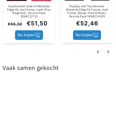
Informatie over de
Sort by
Touchscreen scherm Motorola
Display met Touchscreen
officiële kanalen. Het
Edge 40, met frame, rood (Viva
Motorola Edge 50 Fusion, met
inhoud
Magenta), Service Pack
Frame, Blauw (Forest Blue),
is vervaardigd door
Beoordelingen in andere talen
5D68C22712
Service Pack 5D68C24359
de fabrikant van het
€51,50
€52,46
€55,32
mobiele apparaat.
Nu kopen
Nu kopen
Productstatus
Service Pack
Vaak samen gekocht