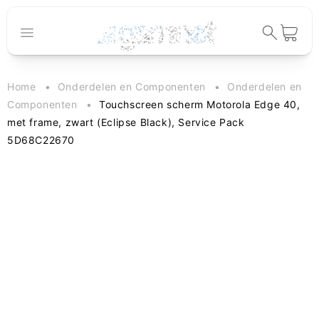
Meteen naar
de content
Winkelwage
Home
Onderdelen en Componenten
Onderdelen en
Componenten
Touchscreen scherm Motorola Edge 40,
met frame, zwart (Eclipse Black), Service Pack
5D68C22670
 direct naar
oductinformatie